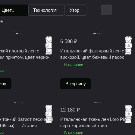
Цвет
1
Технология
Узор
се
6 598 ₽
кий плотный лен с
Итальянский фактурный лен с
м принтом, цвет черно-
вискозой, цвет бежевый песок
В наличии
ии
ину
В корзину
12 180 ₽
н тонкий батист песочный
Итальянская ткань лен Loro Piana
165 см) — Италия
серо-коричневый твил
ии
В наличии