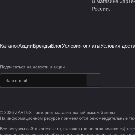
В магазине ЗарТе
России.
Каталог
Акции
Бренды
Блог
Условия оплаты
Условия дост
Подписаться
на новости и акции
© 2026 ZARTEX - интернет-магазин тканей высокой моды
На информационном ресурсе применяются
рекомендательные те
Все ресурсы сайта zartextile.ru, включая (но не ограничиваясь)
наименование являются объектами авторского права и прав на и