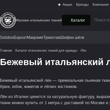
Акции
Бренды
Компания
Магазин итальянских тканей
Каталог
Solstiss
Бархат
Макраме
Трикотаж
Шифон шёлк
Главная
Каталог итальянских тканей для одежды
Лён
Бежевый итальянский 
Бежевый итальянский лён — премиальная льняная ткан
брюк, юбок, жакетов и лёгких костюмов.
Лён из Италии ценится за натуральную фактуру, выраз
ткани можно купить от 1 метра с доставкой по Москве и