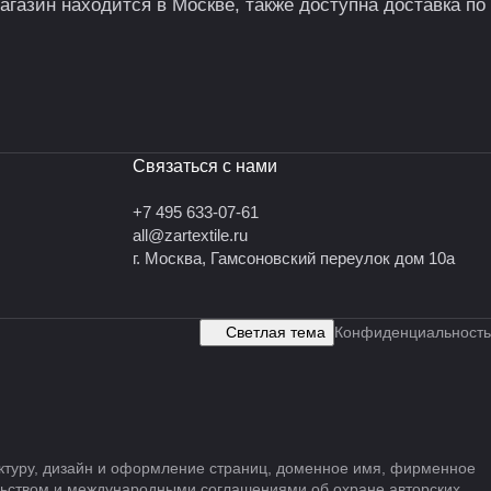
агазин находится в Москве, также доступна доставка по
Связаться с нами
+7 495 633-07-61
all@zartextile.ru
г. Москва, Гамсоновский переулок дом 10а
Светлая тема
Конфиденциальность
руктуру, дизайн и оформление страниц, доменное имя, фирменное
льством и международными соглашениями об охране авторских