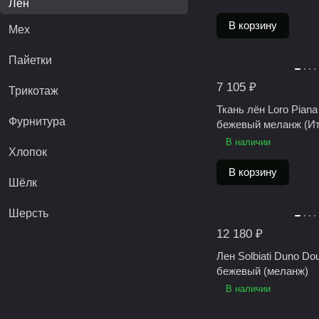
Лён
В корзину
Мех
Пайетки
7 105 ₽
Трикотаж
Ткань лён Loro Pian
Фурнитура
бежевый меланж (Ит
В наличии
Хлопок
В корзину
Шёлк
Шерсть
12 180 ₽
Лен Solbiati Duno Do
бежевый (меланж)
В наличии