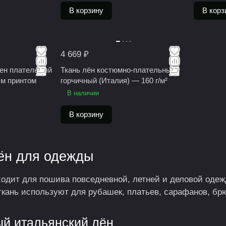
В корзину
В корз
4 669 ₽
лен плательный
Ткань лён костюмно-плательный
м принтом
горчичный (Италия) — 160 г/м²
В наличии
В корзину
ён для одежды
одит для пошива повседневной, летней и деловой одежд
ткань используют для рубашек, платьев, сарафанов, брю
й итальянский лён