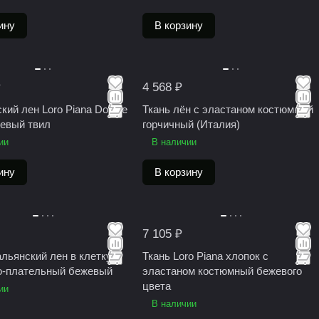
ину
В корзину
₽
4 568 ₽
кий лен Loro Piana Double
Ткань лён с эластаном костюмный
евый твил
горчичный (Италия)
ии
В наличии
ину
В корзину
7 105 ₽
альянский лен в клетку
Ткань Loro Piana хлопок с
о-плательный бежевый
эластаном костюмный бежевого
цвета
ии
В наличии