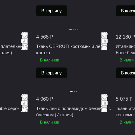
В корзину
В корз
4 568 ₽
12 180 
a плательный
Ткань CERRUTI костюмный лён,
Итальянс
алия)
клетка
Face беж
В наличии
В налич
В корзину
В корз
4 060 ₽
5 075 ₽
uble серо-
Ткань лён с полиамидом бежевый с
Ткань ит
блеском (Италия)
костюмн
В наличии
В налич