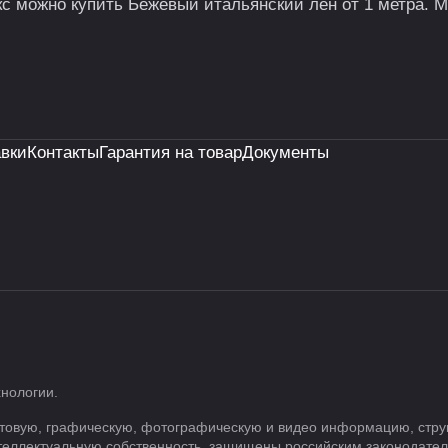
кс можно купить Бежевый итальянский лён от 1 метра. М
авки
Контакты
Гарантия на товар
Документы
хнологии
.
 текстовую, графическую, фотографическую и видео информацию, ст
нтеллектуальную собственность, защищены российским законодате