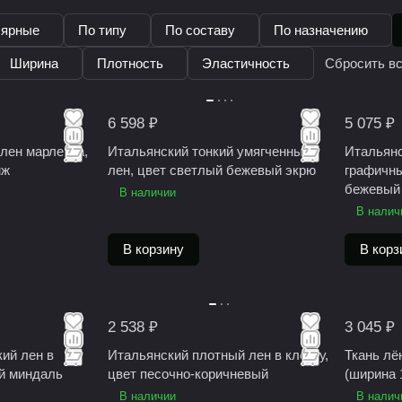
лярные
По типу
По составу
По назначению
Ширина
Плотность
Эластичность
Сбросить в
6 598 ₽
5 075 ₽
лен марлевка,
Итальянский тонкий умягченный
Итальянс
нж
лен, цвет светлый бежевый экрю
графичны
бежевый
В наличии
В налич
В корзину
В корз
2 538 ₽
3 045 ₽
кий лен в
Итальянский плотный лен в клетку,
Ткань лё
ый миндаль
цвет песочно-коричневый
(ширина 
В наличии
В налич