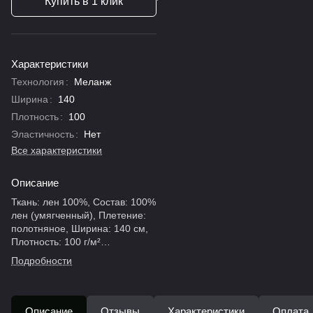
Купить в 1 клик
Характеристики
Технология
:
Меланж
Ширина
:
140
Плотность
:
100
Эластичность
:
Нет
Все характеристики
Описание
Ткань: лен 100%, Состав: 100%
лен (умягченный), Плетение:
полотняное, Ширина: 140 см,
Плотность: 100 г/м²
(ультралегкий), Цвет: светло-
Подробности
бежевый (экрю), Страна
производства: Италия.
Описание
Отзывы
Характеристики
Оплата