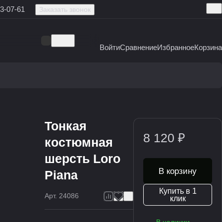
3-07-61
Заказать звонок
Войти
Сравнение
Избранное
Корзина
Тонкая
8 120 ₽
костюмная
шерсть Loro
В корзину
Piana
Купить в 1
Арт.
24086
клик