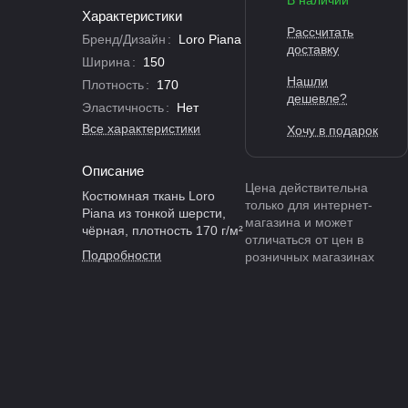
В наличии
Характеристики
Рассчитать
Бренд/Дизайн
:
Loro Piana
доставку
Ширина
:
150
Нашли
Плотность
:
170
дешевле?
Эластичность
:
Нет
Все характеристики
Хочу в подарок
Описание
Цена действительна
Костюмная ткань Loro
только для интернет-
Piana из тонкой шерсти,
магазина и может
чёрная, плотность 170 г/м²
отличаться от цен в
Подробности
розничных магазинах