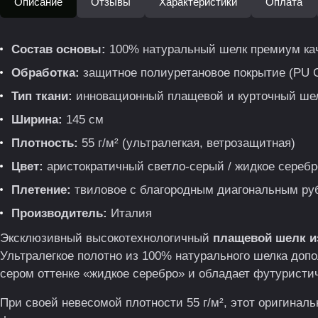
Описание
Отзывы
Характеристики
Оплата
Состав основы:
100% натуральный шелк премиум ка
Обработка:
защитное полиуретановое покрытие (PU C
Тип ткани:
инновационный плащевой и курточный ше
Ширина:
145 см
Плотность:
55 г/м² (ультралегкая, ветрозащитная)
Цвет:
аристократичный светло-серый / жидкое серебро 
Плетение:
твиловое с благородным диагональным ру
Производитель:
Италия
Эксклюзивный высокотехнологичный
плащевой шелк и
Ультралегкое полотно из 100% натурального шелка до
сером оттенке «жидкое серебро» и обладает футуристич
При своей невесомой плотности 55 г/м², этот оригинал