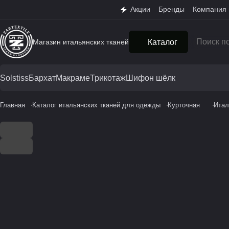
Акции
Бренды
Компания
Магазин итальянских тканей
Каталог
Solstiss
Бархат
Макраме
Трикотаж
Шифон шёлк
Главная
Каталог итальянских тканей для одежды
Курточная
Итал