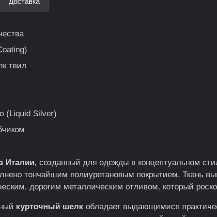
Доставка
чества
oating)
лк твил
(Liquid Silver)
бчиком
з Италии
, созданный для одежды в концептуальном ст
полнено тончайшим полиуретановым покрытием. Ткань в
еским, дорогим металлическим отливом, который роскош
ьный
курточный шелк
обладает выдающимися практиче