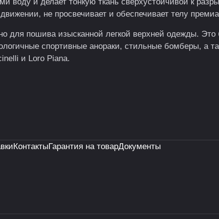
ми воду и делает тонкую ткань сверхустойчивой к разр
движении, не просвечивает и обеспечивает телу преми
но для пошива изысканной легкой верхней одежды. Это
ологичные спортивные анораки, стильные бомберы, а т
elli и Loro Piana.
авки
Контакты
Гарантия на товар
Документы