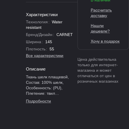
В наличии
Рассчитать
Характеристики
доставку
Технология
:
Water
Нашли
resistant
дешевле?
Бренд/Дизайн
:
CARNET
Хочу в подарок
Ширина
:
145
Плотность
:
55
Все характеристики
Цена действительна
только для интернет-
Описание
магазина и может
отличаться от цен в
Ткань шелк плащевой,
розничных магазинах
Состав: 100% шелк,
Особенность: (PU),
Плетение: твил
(диагональное), Ширина:
Подробности
145 см, Плотность: 55 г/м²
(ультралегкая), Цвет:
светло-серый
(серебряный),
Производитель: CARNET,