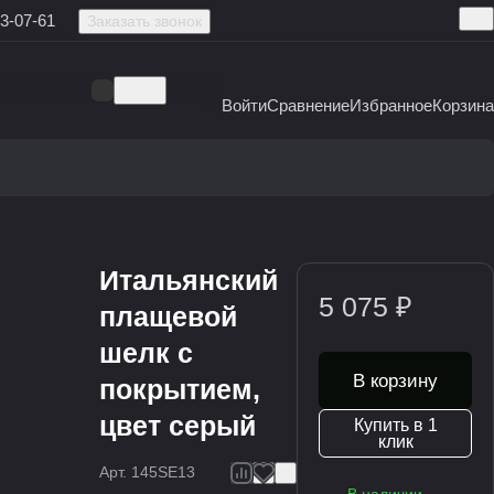
3-07-61
Заказать звонок
Войти
Сравнение
Избранное
Корзина
Итальянский
5 075 ₽
плащевой
шелк с
В корзину
покрытием,
цвет серый
Купить в 1
клик
Арт.
145SE13