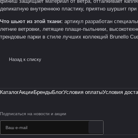
финиш защищает материал от ветра, отталкивает капля
деликатную внутреннюю пластику, приятно шуршит при 
Что шьют из этой ткани:
артикул разработан специаль
летние ветровки, летящие плащи-пыльники, высокотехн
трендовые парки в стиле лучших коллекций Brunello Cucin
Назад к списку
Каталог
Акции
Бренды
Блог
Условия оплаты
Условия дост
Подписаться
на новости и акции