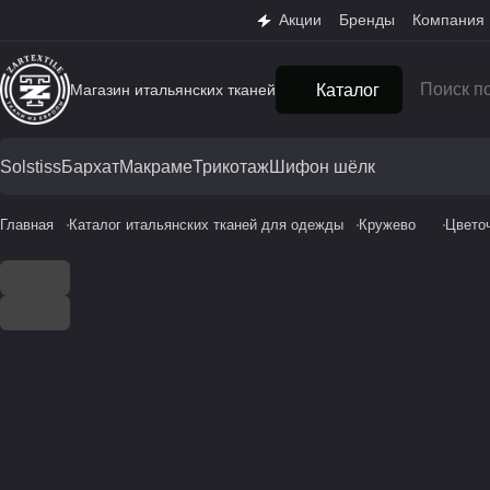
Акции
Бренды
Компания
Магазин итальянских тканей
Каталог
Solstiss
Бархат
Макраме
Трикотаж
Шифон шёлк
Главная
Каталог итальянских тканей для одежды
Кружево
Цвето