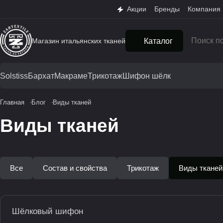
Акции
Бренды
Компания
Магазин итальянских тканей
Каталог
Solstiss
Бархат
Макраме
Трикотаж
Шифон шёлк
Главная
Блог
Виды тканей
Виды тканей
Все
Состав и свойства
Трикотаж
Виды тканей
Виды тканей
Шёлковый шифон